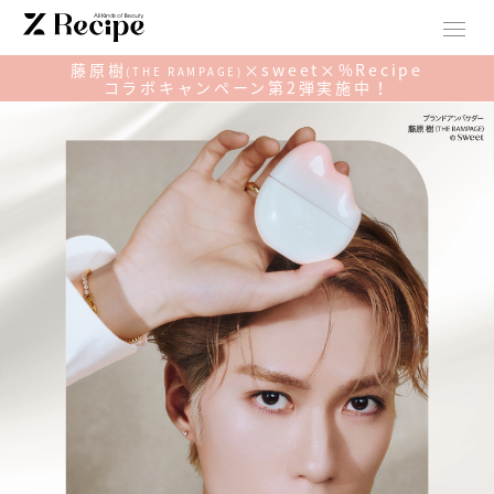
藤原樹
×sweet×%Recipe
(THE RAMPAGE)
コラボキャンペーン第2弾実施中！